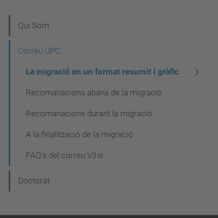
N
Qui Som
a
Correu UPC
v
La migració en un format resumit i gràfic
e
g
Recomanacions abans de la migració
a
Recomanacions durant la migració
c
A la finalització de la migració
i
ó
FAQ's del correu V3
Doctorat