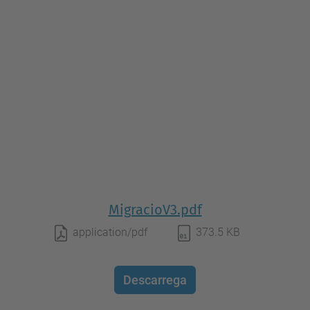
MigracioV3.pdf
application/pdf
373.5 KB
Descarrega