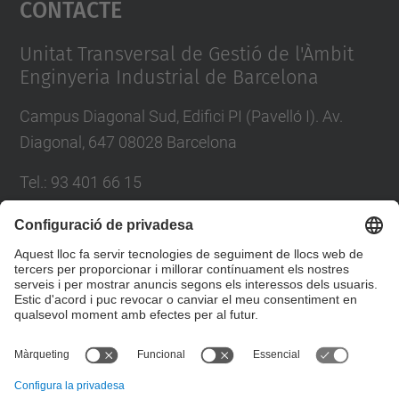
Contacte
powered by
Usercentrics Consent
Management Platform
Unitat Transversal de Gestió de l'Àmbit
Enginyeria Industrial de Barcelona
Campus Diagonal Sud, Edifici PI (Pavelló I). Av.
Diagonal, 647 08028 Barcelona
Tel.
:
93 401 66 15
E-mail
:
comunicacio.utgaeib@upc.edu
Directori UPC
Formulari de contacte