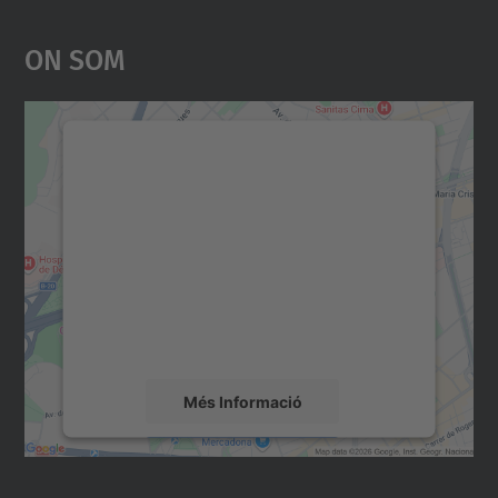
On Som
Necessitem el vostre
consentiment per carregar el
servei Google Maps!
Utilitzem un servei de tercers per incrustar
contingut del mapa que pugui recollir dades
sobre la vostra activitat. Reviseu-ne els
detalls i accepteu el servei per veure el
mapa.
Més Informació
Accepta