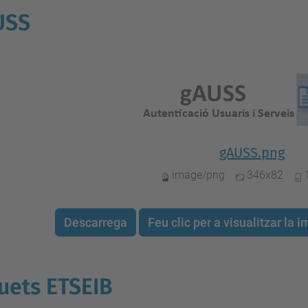
USS
gAUSS.png
image/png
346x82
Descarrega
Feu clic per a visualitzar la
uets ETSEIB