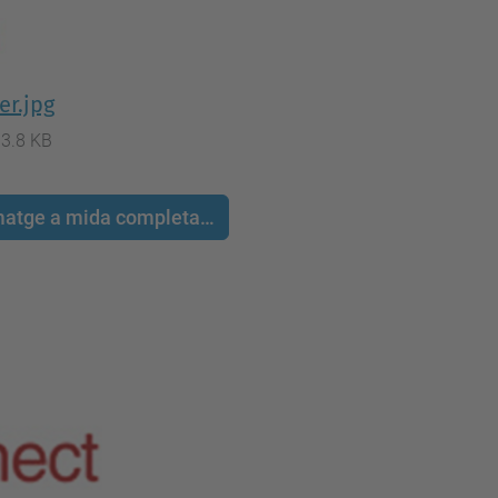
er.jpg
3.8 KB
 imatge a mida completa…