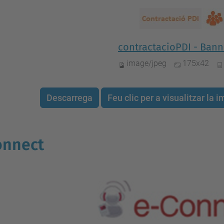
contractacioPDI - Bann
image/jpeg
175x42
Descarrega
Feu clic per a visualitzar la
onnect