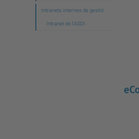
g
Intranets internes de gestió
a
c
Intranet de l'ASDI
i
ó
eC