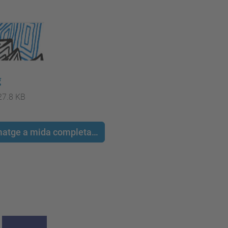
g
27.8 KB
 imatge a mida completa…