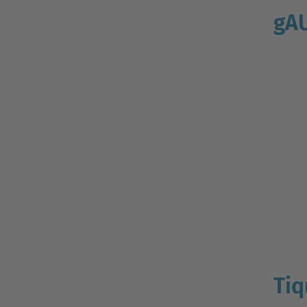
gA
Tiq