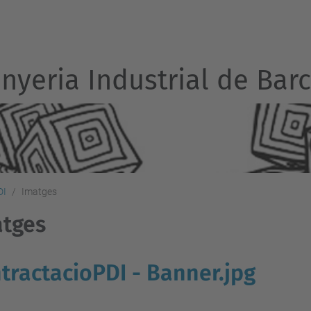
inyeria Industrial de Bar
DI
Imatges
atges
tractacioPDI - Banner.jpg