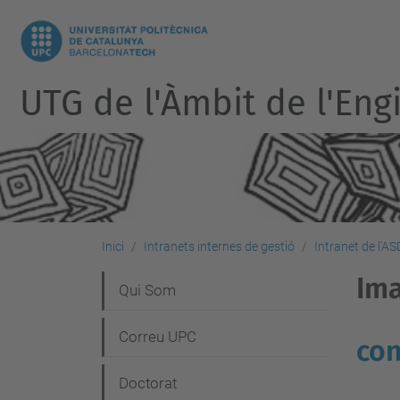
UTG de l'Àmbit de l'Eng
Inici
Intranets internes de gestió
Intranet de l'AS
Im
N
Qui Som
a
Correu UPC
con
v
e
Doctorat