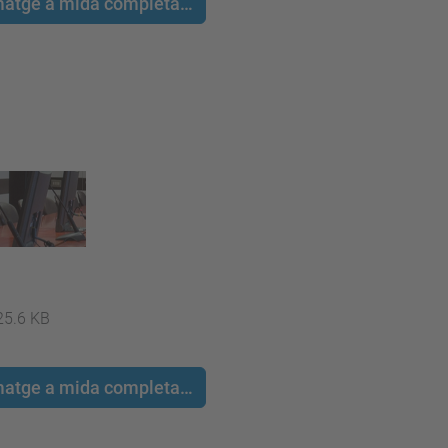
 imatge a mida completa…
25.6 KB
 imatge a mida completa…