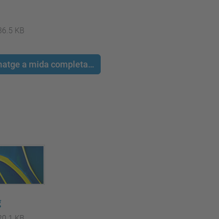
36.5 KB
 imatge a mida completa…
g
20.1 KB