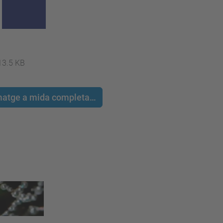
13.5 KB
 imatge a mida completa…