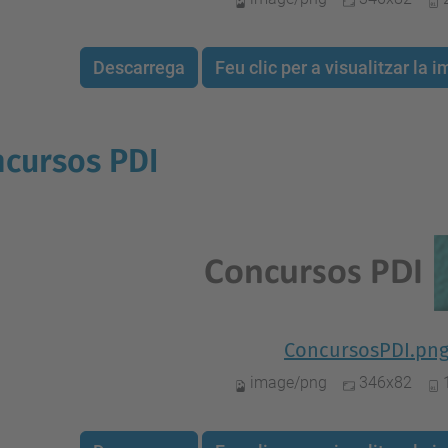
Descarrega
Feu clic per a visualitzar la
cursos PDI
ConcursosPDI.pn
image/png
346x82