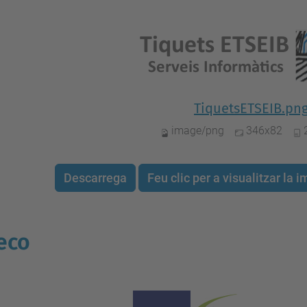
TiquetsETSEIB.pn
image/png
346x82
Descarrega
Feu clic per a visualitzar la
eco