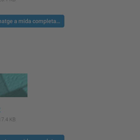
 imatge a mida completa…
g
17.4 KB