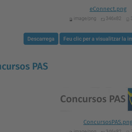
eConnect.png
image/png
346x82
Descarrega
Feu clic per a visualitzar la
cursos PAS
ConcursosPAS.pn
image/png
346x82