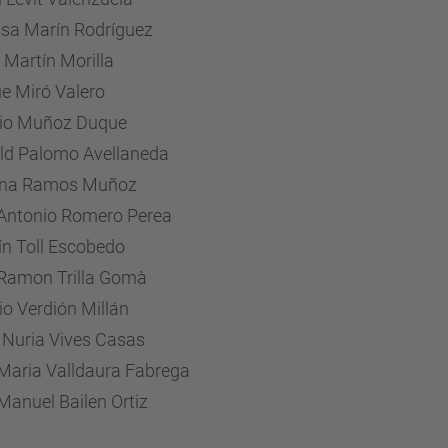
sa Marín Rodríguez
 Martín Morilla
ue Miró Valero
io Muñoz Duque
ld Palomo Avellaneda
ina Ramos Muñoz
Antonio Romero Perea
ín Toll Escobedo
Ramon Trilla Gomà
io Verdión Millán
 Nuria Vives Casas
Maria Valldaura Fabrega
Manuel Bailen Ortiz