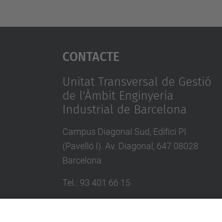
Contacte
Unitat Transversal de Gestió
de l'Àmbit Enginyeria
Industrial de Barcelona
Campus Diagonal Sud, Edifici PI
(Pavelló I). Av. Diagonal, 647 08028
Barcelona
Tel.
:
93 401 66 15
E-mail
:
comunicacio.utgaeib@upc.edu