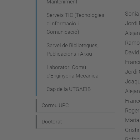
Manteniment
Sonia
Serveis TIC (Tecnologies
Jordi
d'Informació i
Comunicació)
Aleja
Ramo
Servei de Biblioteques,
David
Publicacions i Arxiu
Franci
Laboratori Comú
Jordi
d’Enginyeria Mecànica
Joaqu
Cap de la UTGAEIB
Aleja
Franc
Correu UPC
Roger
Maria
Doctorat
Crist
Rafael