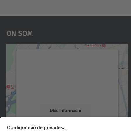
On Som
Necessitem el vostre consentiment
per carregar el servei Google Maps!
Utilitzem un servei de tercers per incrustar
contingut del mapa que pugui recollir dades
sobre la vostra activitat. Reviseu-ne els
detalls i accepteu el servei per veure el mapa.
Més Informació
Accepta