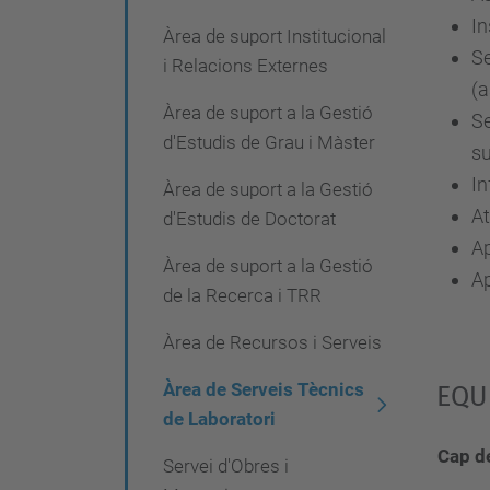
g
In
Àrea de suport Institucional
a
Se
i Relacions Externes
c
(a
Àrea de suport a la Gestió
i
Se
d'Estudis de Grau i Màster
su
ó
In
Àrea de suport a la Gestió
At
d'Estudis de Doctorat
Ap
Àrea de suport a la Gestió
Ap
de la Recerca i TRR
Àrea de Recursos i Serveis
Àrea de Serveis Tècnics
EQU
de Laboratori
Cap de
Servei d'Obres i