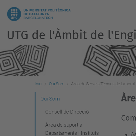
UTG de l'Àmbit de l'Eng
Inici
Qui Som
Àrea de Serveis Tècnics de Laborat
Àre
N
Qui Som
a
Consell de Direcció
Com
v
Àrea de suport a
e
Departaments i Instituts
As