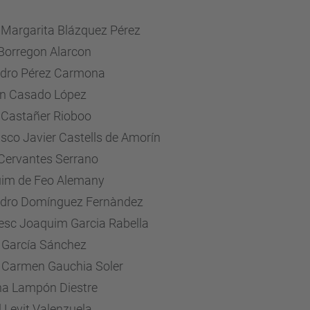
 Margarita Blázquez Pérez
 Borregon Alarcon
ndro Pérez Carmona
n Casado López
 Castañer Rioboo
sco Javier Castells de Amorín
 Cervantes Serrano
im de Feo Alemany
ndro Domínguez Fernàndez
esc Joaquim Garcia Rabella
 García Sánchez
 Carmen Gauchia Soler
ina Lampón Diestre
 Levit Valenzuela